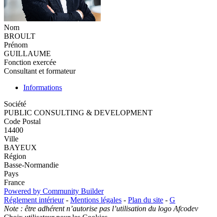
Nom
BROULT
Prénom
GUILLAUME
Fonction exercée
Consultant et formateur
Informations
Société
PUBLIC CONSULTING & DEVELOPMENT
Code Postal
14400
Ville
BAYEUX
Région
Basse-Normandie
Pays
France
Powered by Community Builder
Réglement intérieur
-
Mentions légales
-
Plan du site
-
G
Note : être adhérent n’autorise pas l’utilisation du logo Afcodev