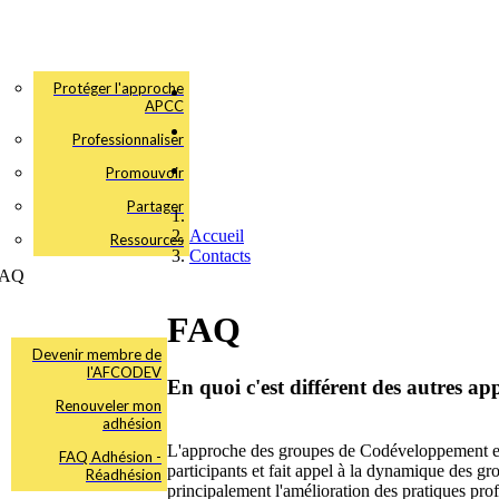
Protéger l'approche
APCC
Professionnaliser
Promouvoir
Partager
Accueil
Ressources
Contacts
FAQ
FAQ
Devenir membre de
l'AFCODEV
En quoi c'est différent des autres ap
Renouveler mon
adhésion
L'approche des groupes de Codéveloppement est
FAQ Adhésion -
participants et fait appel à la dynamique des grou
Réadhésion
principalement l'amélioration des pratiques pr