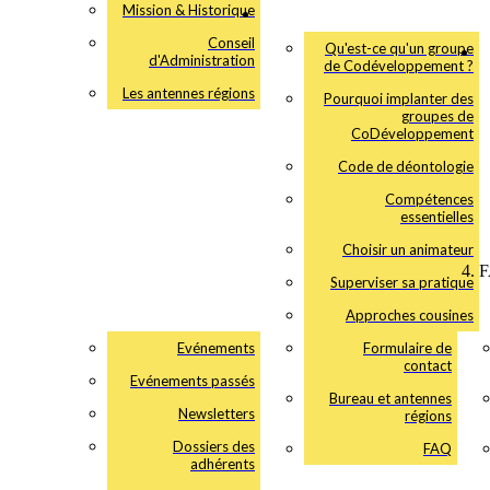
Mission & Historique
Conseil
Qu'est-ce qu'un groupe
d'Administration
de Codéveloppement ?
Les antennes régions
Pourquoi implanter des
groupes de
CoDéveloppement
Code de déontologie
Compétences
essentielles
Choisir un animateur
Superviser sa pratique
Approches cousines
Evénements
Formulaire de
contact
Evénements passés
Bureau et antennes
Newsletters
régions
Dossiers des
FAQ
adhérents