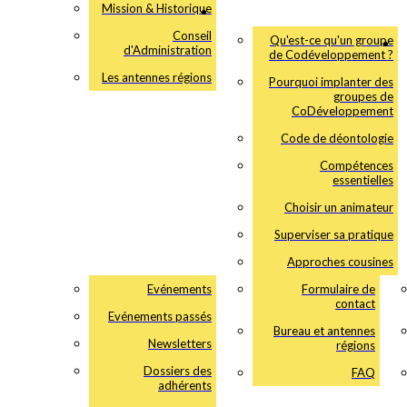
Mission & Historique
Conseil
Qu'est-ce qu'un groupe
d'Administration
de Codéveloppement ?
Les antennes régions
Pourquoi implanter des
groupes de
CoDéveloppement
Code de déontologie
Compétences
essentielles
Choisir un animateur
Superviser sa pratique
Approches cousines
Evénements
Formulaire de
contact
Evénements passés
Bureau et antennes
Newsletters
régions
Dossiers des
FAQ
adhérents