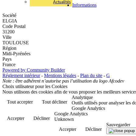
Actualités
Informations
Société
ELGIA
Code Postal
31200
Ville
TOULOUSE
Région
Midi-Pyrénées
Pays
France
Powered by Community Builder
Réglement intérieur
-
Mentions légales
-
Plan du site
-
G
Note : être adhérent n’autorise pas l’utilisation du logo Afcodev
Choix utilisateur pour les Cookies
Nous utilisons des cookies afin de vous proposer les meilleurs services
Analytique
Tout accepter
Tout décliner
Outils utilisés pour analyser les 
Google Analytics
Google Analytics
Accepter
Décliner
Unknown
Sauvegarder
Accepter
Décliner