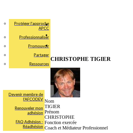
Protéger l'approche
APCC
Professionnaliser
Promouvoir
Partager
CHRISTOPHE TIGIER
Ressources
Devenir membre de
l'AFCODEV
Nom
TIGIER
Renouveler mon
Prénom
adhésion
CHRISTOPHE
FAQ Adhésion -
Fonction exercée
Réadhésion
Coach et Médiateur Professionnel